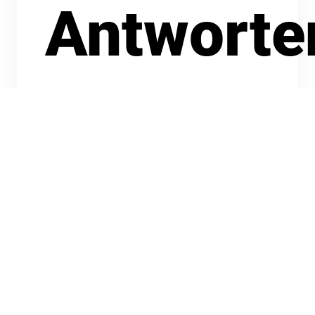
Antworte
Sie haben Fragen rund um unseren Verein,
den Hospizdienst oder die Trauerarbeit?
Finden Sie hier unsere Antworten oder
kontaktieren Sie uns gerne persönlich.
Zu unseren Antworten