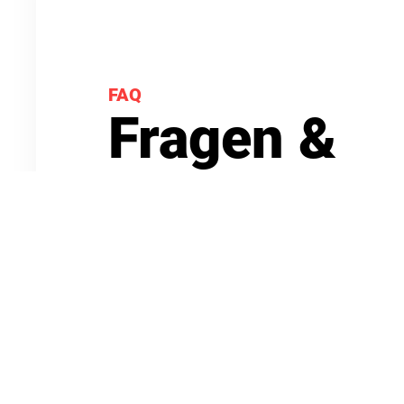
FAQ
Fragen &
Antworten
Sie haben Fragen rund um unseren Verein, den
oder die Trauerarbeit? Finden Sie hier unsere 
kontaktieren Sie uns gerne persönlich.
Zu unseren Antworten