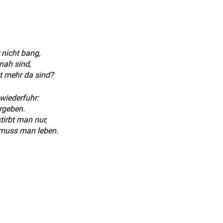
 nicht bang,
nah sind,
ht mehr da sind?
wiederfuhr:
rgeben.
tirbt man nur,
 muss man leben.